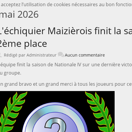
 acceptez l’utilisation de cookies nécessaires au bon fonct
 mai 2026
L'échiquier Maizièrois finit la s
2ème place
Rédigé par Administrateur
Aucun commentaire
'équipe finit la saison de Nationale IV sur une dernière vict
u groupe.
n grand bravo et un grand merci à tous les joueurs pour cet