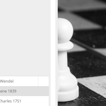
g Wendel
Rene 1839
harles 1751