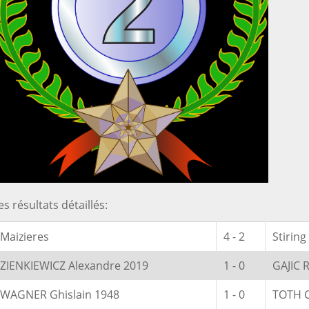
es résultats détaillés:
Maizieres
4 - 2
Stirin
ZIENKIEWICZ Alexandre 2019
1 - 0
GAJIC 
WAGNER Ghislain 1948
1 - 0
TOTH C