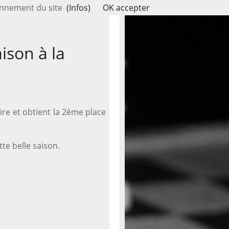
ionnement du site
(Infos)
OK accepter
aison à la
oire et obtient la 2ème place
te belle saison.