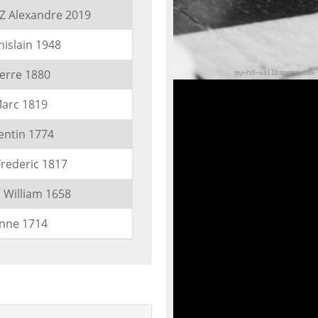
Z Alexandre 2019
slain 1948
ierre 1880
arc 1819
entin 1774
ederic 1817
 William 1658
nne 1714