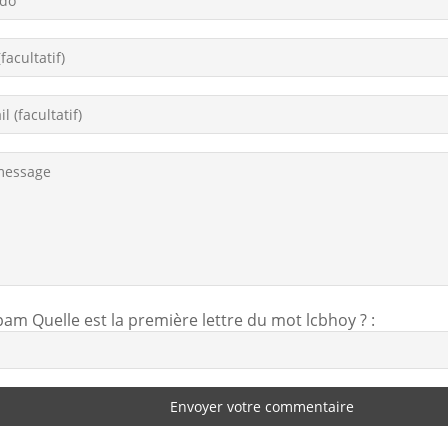
spam
Quelle est la
première
lettre du mot
lcbhoy
?
:
Envoyer votre commentaire