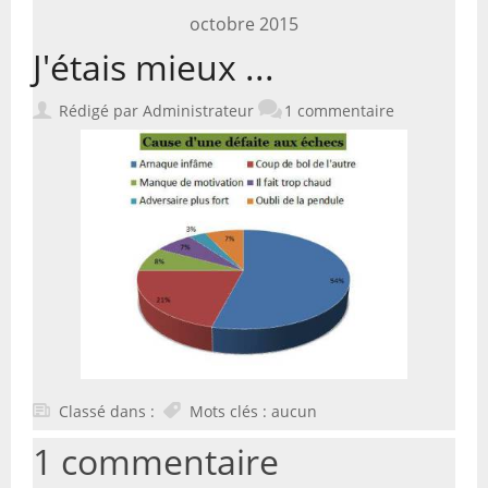
octobre 2015
2018 (1)
J'étais mieux ...
2017 (7)
Rédigé par Administrateur
1 commentaire
2016 (16)
2015 (30)
Classé dans :
Mots clés : aucun
1 commentaire