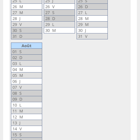
25
L
25
J
25
S
26
M
26
V
26
D
27
M
27
S
27
L
28
J
28
D
28
M
29
V
29
L
29
M
30
S
30
M
30
J
31
D
31
V
Août
01
S
02
D
03
L
04
M
05
M
06
J
07
V
08
S
09
D
10
L
11
M
12
M
13
J
14
V
15
S