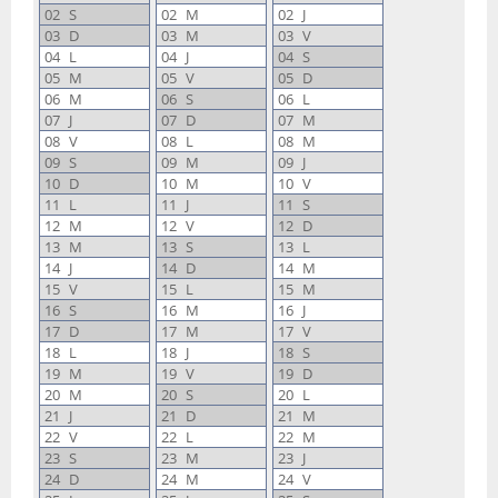
02
S
02
M
02
J
2018 (1)
03
D
03
M
03
V
04
L
04
J
04
S
05
M
05
V
05
D
2017 (7)
06
M
06
S
06
L
07
J
07
D
07
M
2016 (16)
08
V
08
L
08
M
09
S
09
M
09
J
10
D
10
M
10
V
2015 (30)
11
L
11
J
11
S
12
M
12
V
12
D
13
M
13
S
13
L
14
J
14
D
14
M
15
V
15
L
15
M
16
S
16
M
16
J
17
D
17
M
17
V
18
L
18
J
18
S
19
M
19
V
19
D
20
M
20
S
20
L
21
J
21
D
21
M
22
V
22
L
22
M
23
S
23
M
23
J
24
D
24
M
24
V