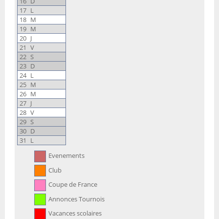
16
D
17
L
18
M
19
M
20
J
21
V
22
S
23
D
24
L
25
M
26
M
27
J
28
V
29
S
30
D
31
L
Evenements
Club
Coupe de France
Annonces Tournois
Vacances scolaires